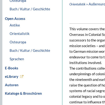
Osteuropa
» Außereuro
Orientalistik
Buch / Kultur / Geschichte
Open Access
Antike
This volume covers the
Orientalistik
Overseas in Colonial So
successors to the orga
Osteuropa
mission societies – and
Buch / Kultur / Geschichte
to German mission work 
endeavour to come to ter
Sprachen
institutions involved.
E-Books
The contributions colle
underpinnings of coloni
eLibrary
the nineteenth and ear
Autoren
raise the question of h
systems of racial segre
Kataloge & Broschüren
colonial legacy and to 
continue to influence t