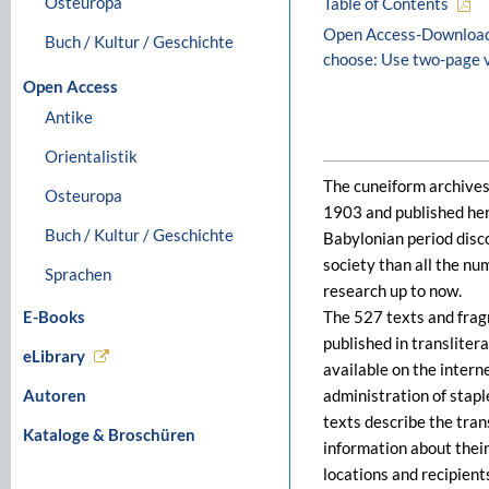
Osteuropa
Table of Contents
Open Access-Download - 
Buch / Kultur / Geschichte
choose: Use two-page v
Open Access
Antike
Orientalistik
The cuneiform archives
Osteuropa
1903 and published her
Buch / Kultur / Geschichte
Babylonian period disc
society than all the n
Sprachen
research up to now.
E-Books
The 527 texts and frag
published in transliter
eLibrary
available on the intern
Autoren
administration of stapl
texts describe the tran
Kataloge & Broschüren
information about their
locations and recipient