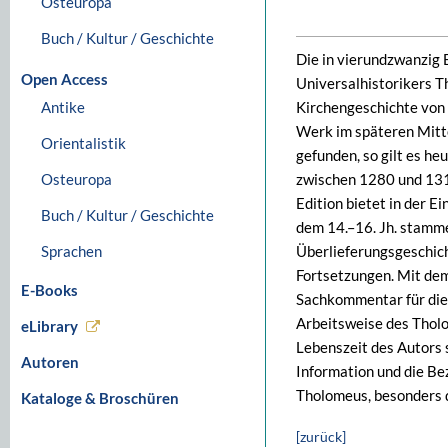
Osteuropa
Buch / Kultur / Geschichte
Die in vierundzwanzig 
Open Access
Universalhistorikers 
Antike
Kirchengeschichte von
Werk im späteren Mitte
Orientalistik
gefunden, so gilt es he
Osteuropa
zwischen 1280 und 131
Edition bietet in der 
Buch / Kultur / Geschichte
dem 14.–16. Jh. stamm
Sprachen
Überlieferungsgeschich
Fortsetzungen. Mit dem
E-Books
Sachkommentar für die 
Arbeitsweise des Tholo
eLibrary
Lebenszeit des Autors 
Autoren
Information und die Be
Tholomeus, besonders 
Kataloge & Broschüren
[zurück]