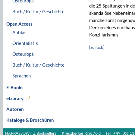
Osteuropa
die 25 Spaltungen in d
Buch / Kultur / Geschichte
skandalöse Nebeneinand
manche sonst nirgendwo
Open Access
Denken eines durchaus 
Antike
Konziliarismus.
Orientalistik
[zurück]
Osteuropa
Buch / Kultur / Geschichte
Sprachen
E-Books
eLibrary
Autoren
Kataloge & Broschüren
HARRASSOWITZ Booksellers
Kreuzberger Ring 7c-d
Tel.: +49 (0)6 11