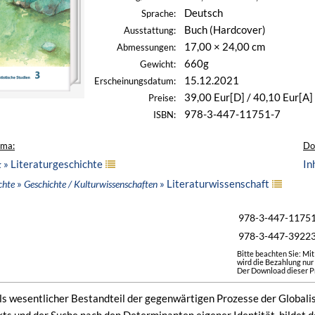
Deutsch
Sprache:
Buch (Hardcover)
Ausstattung:
17,00 × 24,00 cm
Abmessungen:
660g
Gewicht:
15.12.2021
Erscheinungsdatum:
39,00 Eur[D] / 40,10 Eur[A]
Preise:
978-3-447-11751-7
ISBN:
ema:
Do
» Literaturgeschichte
In
k
»
» Literaturwissenschaft
chte
Geschichte / Kulturwissenschaften
978-3-447-1175
978-3-447-3922
Bitte beachten Sie: Mi
wird die Bezahlung nur
Der Download dieser Pr
als wesentlicher Bestandteil der gegenwärtigen Prozesse der Globali