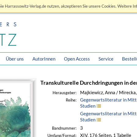
ie Harrassowitz-Verlag.de nutzen, akzeptieren Sie unsere Cookies. Weitere In
Über uns
AutorInnen
Open Access
Service
Bestel
Transkulturelle Durchdringungen in de
Majkiewicz, Anna / Mirecka
Herausgeber:
Gegenwartsliteratur in Mitt
Reihe:
Studien
Gegenwartsliteratur in Mitt
Studien
3
Bandnummer:
XIV, 176 Seiten, 1 Tabelle
Umfang/Format: