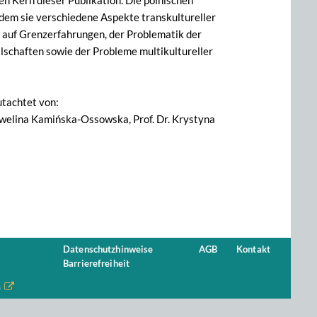
n Kern dieser Publikation. Die polnischen
ndem sie verschiedene Aspekte transkultureller
 auf Grenzerfahrungen, der Problematik der
lschaften sowie der Probleme multikultureller
tachtet von:
. Ewelina Kamińska-Ossowska, Prof. Dr. Krystyna
Datenschutzhinweise
AGB
Kontakt
Barrierefreiheit
n