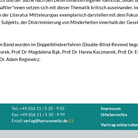
ts und der Suche nach den Determinanten eigener Identität, bildet de
aftler*innen setzen sich mit dieser Thematik kritisch auseinander, i
 der Literatur Mitteleuropas exemplarisch darstellen mit dem Fokus
 Subjekts, der Diskriminierung von Minderheiten innerhalb der Gesel
em Band wurden im Doppelblindverfahren (Double-Blind-Review) begu
ajorek, Prof. Dr. Magdalena Bąk, Prof. Dr. Hanna Kaczmarek, Prof. Dr
 Dr. Adam Regiewicz.
Tel.: +49 (0)6 11 / 5 30 - 9 05
Impressum
Fax: +49 (0)6 11 / 5 30 - 9 99
Urheberrechte
Email:
verlag@harrassowitz.de
Vertrag widerrufe