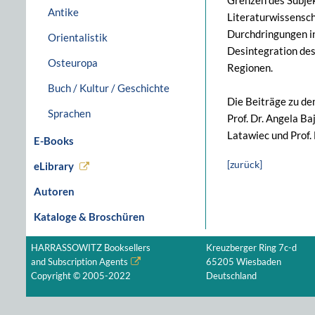
Grenzen des Subjek
Antike
Literaturwissensch
Durchdringungen in
Orientalistik
Desintegration des
Osteuropa
Regionen.
Buch / Kultur / Geschichte
Die Beiträge zu d
Sprachen
Prof. Dr. Angela B
Latawiec und Prof.
E-Books
[zurück]
eLibrary
Autoren
Kataloge & Broschüren
HARRASSOWITZ Booksellers
Kreuzberger Ring 7c-d
and Subscription Agents
65205 Wiesbaden
Copyright © 2005-2022
Deutschland