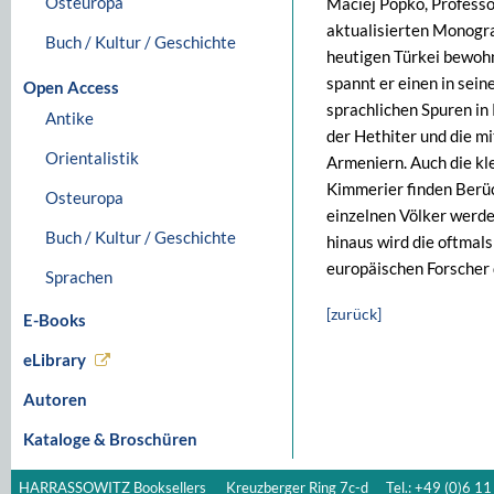
Osteuropa
Maciej Popko, Professor
aktualisierten Monograf
Buch / Kultur / Geschichte
heutigen Türkei bewohn
spannt er einen in sei
Open Access
sprachlichen Spuren in
Antike
der Hethiter und die m
Orientalistik
Armeniern. Auch die kl
Kimmerier finden Berüc
Osteuropa
einzelnen Völker werde
Buch / Kultur / Geschichte
hinaus wird die oftmal
europäischen Forscher 
Sprachen
[zurück]
E-Books
eLibrary
Autoren
Kataloge & Broschüren
HARRASSOWITZ Booksellers
Kreuzberger Ring 7c-d
Tel.: +49 (0)6 11