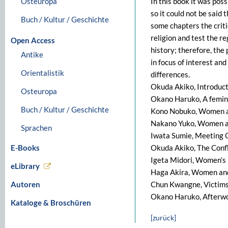
Osteuropa
In this book it was poss
so it could not be said t
Buch / Kultur / Geschichte
some chapters the critic
religion and test the r
Open Access
history; therefore, the
Antike
in focus of interest and
Orientalistik
differences.
Okuda Akiko, Introduc
Osteuropa
Okano Haruko, A femini
Buch / Kultur / Geschichte
Kono Nobuko, Women an
Nakano Yuko, Women a
Sprachen
Iwata Sumie, Meeting 
E-Books
Okuda Akiko, The Confl
Igeta Midori, Women’s 
eLibrary
Haga Akira, Women an
Autoren
Chun Kwangne, Victims
Okano Haruko, Afterwor
Kataloge & Broschüren
[zurück]