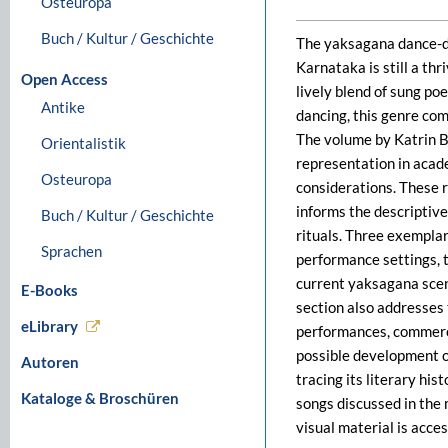
Osteuropa
Buch / Kultur / Geschichte
The yaksagana dance-dr
Karnataka is still a thr
Open Access
lively blend of sung p
Antike
dancing, this genre com
The volume by Katrin B
Orientalistik
representation in acad
Osteuropa
considerations. These r
informs the descriptiv
Buch / Kultur / Geschichte
rituals. Three exemplar
Sprachen
performance settings, 
current yaksagana scen
E-Books
section also addresses
eLibrary
performances, commerci
possible development o
Autoren
tracing its literary hi
Kataloge & Broschüren
songs discussed in the
visual material is acces