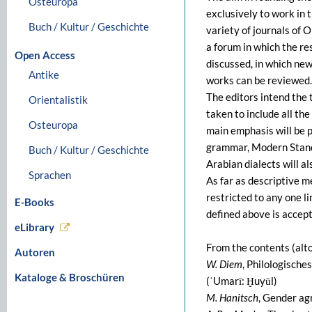
Osteuropa
exclusively to work in t
Buch / Kultur / Geschichte
variety of journals of O
a forum in which the re
Open Access
discussed, in which ne
Antike
works can be reviewed.
The editors intend the t
Orientalistik
taken to include all the
Osteuropa
main emphasis will be p
grammar, Modern Standa
Buch / Kultur / Geschichte
Arabian dialects will a
Sprachen
As far as descriptive m
restricted to any one l
E-Books
defined above is accepte
eLibrary
From the contents (alto
Autoren
W. Diem
, Philologisch
Kataloge & Broschüren
(ʿUmarī: Ḫuyūl)
M. Hanitsch
, Gender a