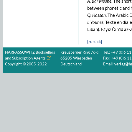
A. Bar Moshe
, The shor
between phonetic and 
Q. Hassan
, The Arabic 
I. Younes
, Texte en diale
Liban). Fāyiz Ǧihād az-Z
[zurück]
HARRASSOWITZ Booksellers
Kreuzberger Ring 7c-d
Tel.: +49 (0)6 11
and Subscription Agents
65205 Wiesbaden
Fax: +49 (0)6 11
Copyright © 2005-2022
Deutschland
Email:
verlag@ha