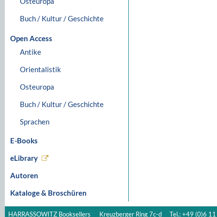
Osteuropa
Buch / Kultur / Geschichte
Open Access
Antike
Orientalistik
Osteuropa
Buch / Kultur / Geschichte
Sprachen
E-Books
eLibrary
Autoren
Kataloge & Broschüren
HARRASSOWITZ Booksellers
Kreuzberger Ring 7c-d
Tel.: +49 (0)6 11