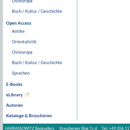
Osteuropa
Buch / Kultur / Geschichte
Open Access
Antike
Orientalistik
Osteuropa
Buch / Kultur / Geschichte
Sprachen
E-Books
eLibrary
Autoren
Kataloge & Broschüren
HARRASSOWITZ Booksellers
Kreuzberger Ring 7c-d
Tel.: +49 (0)6 11