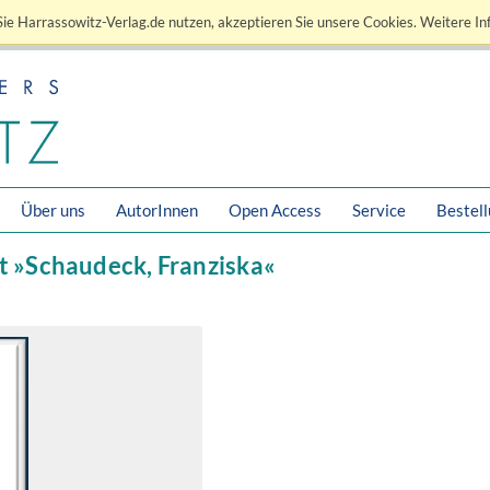
ie Harrassowitz-Verlag.de nutzen, akzeptieren Sie unsere Cookies. Weitere In
Über uns
AutorInnen
Open Access
Service
Bestel
it »Schaudeck, Franziska«