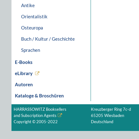
Antike
Orientalistik
Osteuropa
Buch / Kultur / Geschichte
Sprachen
E-Books
eLibrary
Autoren
Kataloge & Broschüren
HARRASSOWITZ Booksellers
Kreuzberger Ring 7c-d
and Subscription Agents
65205 Wiesbaden
Copyright © 2005-2022
Deutschland