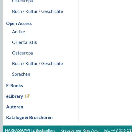
Osteuropa
Buch / Kultur / Geschichte
Open Access
Antike
Orientalistik
Osteuropa
Buch / Kultur / Geschichte
Sprachen
E-Books
eLibrary
Autoren
Kataloge & Broschüren
HARRASSOWITZ Booksellers
Kreuzberger Ring 7c-d
Tel.: +49 (0)6 11