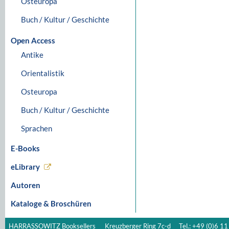
Osteuropa
Buch / Kultur / Geschichte
Open Access
Antike
Orientalistik
Osteuropa
Buch / Kultur / Geschichte
Sprachen
E-Books
eLibrary
Autoren
Kataloge & Broschüren
HARRASSOWITZ Booksellers
Kreuzberger Ring 7c-d
Tel.: +49 (0)6 11