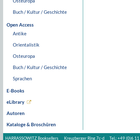
Osteuropa
Buch / Kultur / Geschichte
Open Access
Antike
Orientalistik
Osteuropa
Buch / Kultur / Geschichte
Sprachen
E-Books
eLibrary
Autoren
Kataloge & Broschüren
HARRASSOWITZ Booksellers
Kreuzberger Ring 7c-d
Tel.: +49 (0)6 11