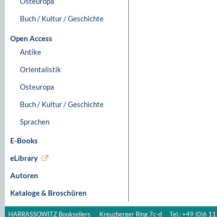
Osteuropa
Buch / Kultur / Geschichte
Open Access
Antike
Orientalistik
Osteuropa
Buch / Kultur / Geschichte
Sprachen
E-Books
eLibrary
Autoren
Kataloge & Broschüren
HARRASSOWITZ Booksellers
Kreuzberger Ring 7c-d
Tel.: +49 (0)6 11