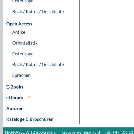
Osteuropa
Buch / Kultur / Geschichte
Open Access
Antike
Orientalistik
Osteuropa
Buch / Kultur / Geschichte
Sprachen
E-Books
eLibrary
Autoren
Kataloge & Broschüren
HARRASSOWITZ Booksellers
Kreuzberger Ring 7c-d
Tel.: +49 (0)6 11