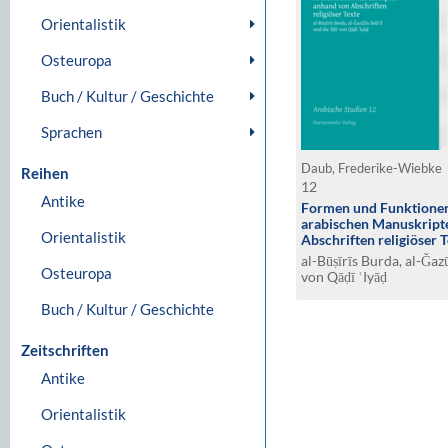
Orientalistik
Osteuropa
Buch / Kultur / Geschichte
Sprachen
Daub, Frederike-Wiebke
Reihen
12
Antike
Formen und Funktionen
arabischen Manuskript
Orientalistik
Abschriften religiöser 
al-Būṣīrīs Burda, al-Ǧazū
Osteuropa
von Qāḍī ʿIyāḍ
Buch / Kultur / Geschichte
Zeitschriften
Antike
Orientalistik