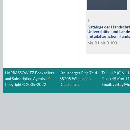
1
Kataloge der Handschri
Universitäts- und Lande
mittelalterlichen Hands
Signaturengruppe der U
Ms. B1 bis B 100
Landesbibliothek Düsse
HARRASSOWITZ Booksellers
Kreuzberger Ring 7c-d
Tel.: +49 (0)6 11
and Subscription Agents
65205 Wiesbaden
Fax: +49 (0)6 11
Copyright © 2005-2022
Deutschland
Email:
verlag@ha