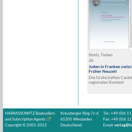
Stretz, Torben
26
Juden in Franken zwisc
Früher Neuzeit
Die Grafschaften Caste
regionalen Kontext
HARRASSOWITZ Booksellers
Kreuzberger Ring 7c-d
Tel.: +49 (0)6 11
and Subscription Agents
65205 Wiesbaden
Fax: +49 (0)6 11
Copyright © 2005-2022
Deutschland
Email:
verlag@ha