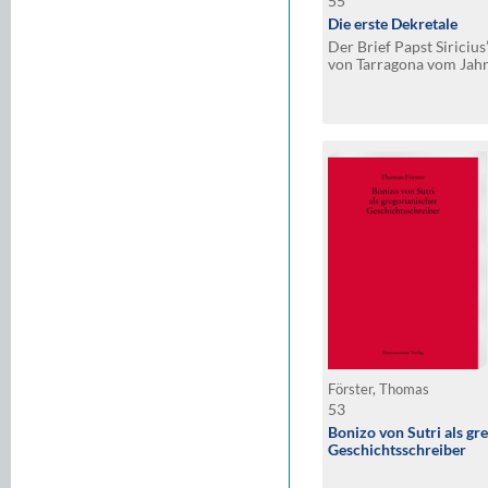
55
Die erste Dekretale
Der Brief Papst Siriciu
von Tarragona vom Jahr
Nachlass mit Ergänzun
Detlev Jasper
Förster, Thomas
53
Bonizo von Sutri als gr
Geschichtsschreiber