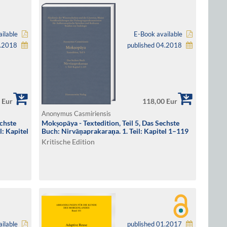
ilable
E-Book available
5.2018
published 04.2018
 Eur
118,00 Eur
Anonymus Casmiriensis
echste
Mokṣopāya - Textedition, Teil 5, Das Sechste
l: Kapitel
Buch: Nirvāṇaprakaraṇa. 1. Teil: Kapitel 1–119
Kritische Edition
ilable
published 01.2017