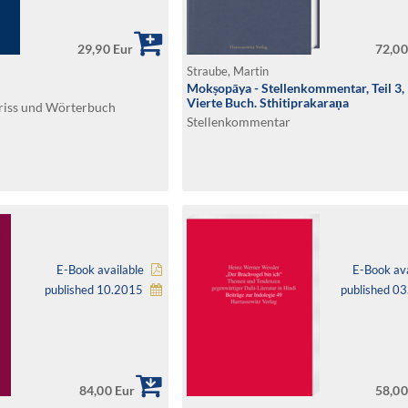
29,90 Eur
72,00
Straube, Martin
Mokṣopāya - Stellenkommentar, Teil 3,
Vierte Buch. Sthitiprakaraṇa
iss und Wörterbuch
Stellenkommentar
E-Book available
E-Book ava
published 10.2015
published 0
84,00 Eur
58,00