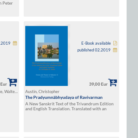
n Peter
4.2019
E-Book available
published 02.2019
 Eur
39,00 Eur
Falk, Harry / Hu-Von Hinüber, Haiyan / Slaje, Walter (Ed.)
Austin, Christopher
The Pradyumnābhyudaya of Ravivarman
A New Sanskrit Text of the Trivandrum Edition
and English Translation. Translated with an
Introduction by Christopher R. Austin