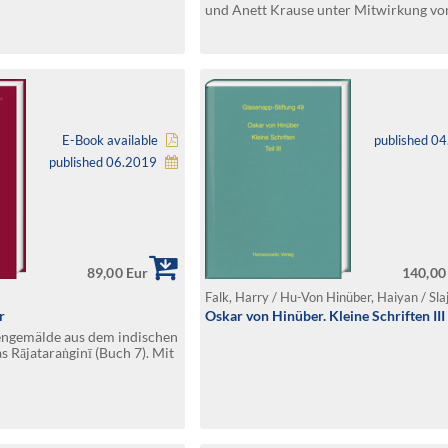
und Anett Krause unter Mitwirkung vo
Stephan
E-Book available
published 0
published 06.2019
89,00 Eur
140,00
r
Oskar von Hinüber. Kleine Schriften III
ttengemälde aus dem indischen
s Rājataraṅginī (Buch 7). Mit
tzung kritisch neu
Walter Slaje