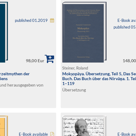
published 01.2019
E-Book ava
published 0
98,00 Eur
148,00
Steiner, Roland
rzeitmythen der
Mokṣopāya. Übersetzung, Teil 5, Das S
iens
Buch. Das Buch über das Nirvāṇa. 1. Tei
1–119
und herausgegeben von
Übersetzung
E-Book available
E-Book ava