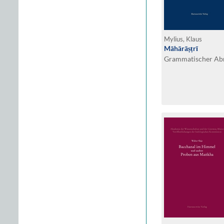
Mylius, Klaus
Māhārāṣṭrī
Grammatischer Abr