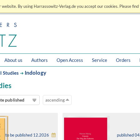
 website. By using Harrassowitz-Verlag.de you accept our cookies. Please find 
About us
Authors
Open Access
Service
Orders
Indology
l Studies
➔
dies
te published
ascending
to be published 12.2026
published 0