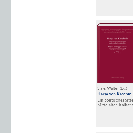
Slaje, Walter (Ed.)
Harṣa von Kaschmi
Ein politisches Si
Mittelalter. Kalhaṇa
annotierter Überse
herausgegeben von 