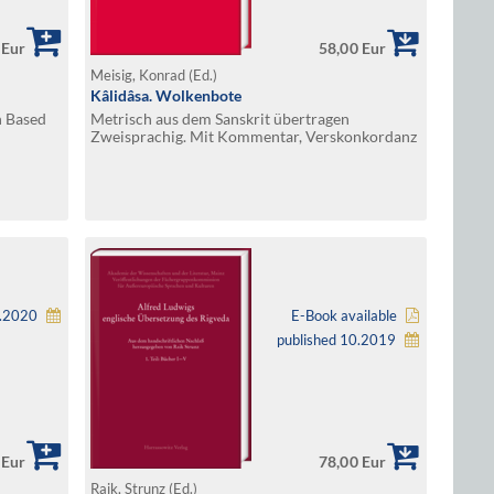
 Eur
58,00 Eur
Meisig, Konrad (Ed.)
Kâlidâsa. Wolkenbote
n Based
Metrisch aus dem Sanskrit übertragen
Zweisprachig. Mit Kommentar, Verskonkordanz
der Verschränkungswörter und vollständigem
Sanskritindex.
8.2020
E-Book available
published 10.2019
 Eur
78,00 Eur
Raik, Strunz (Ed.)