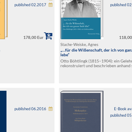
published 02.2017
published 0
178,00 Eur
118,00
Stache-Weiske, Agnes
n
„…für die Wißenschaft, der ich von gan
lebe“
Otto Böhtlingk (1815–1904): ein Geleh
rekonstruiert und beschrieben anhand 
Briefe
published 06.2016
E-Book ava
published 0