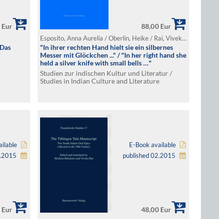
 Eur
88,00 Eur
Esposito, Anna Aurelia / Oberlin, Heike / Rai, Viveka / Steiner, Karin Juliana (Ed.)
 Das
"In ihrer rechten Hand hielt sie ein silbernes
Messer mit Glöckchen ..." / "In her right hand she
held a silver knife with small bells …"
Studien zur indischen Kultur und Literatur /
Studies in Indian Culture and Literature
ilable
E-Book available
3.2015
published 02.2015
 Eur
48,00 Eur