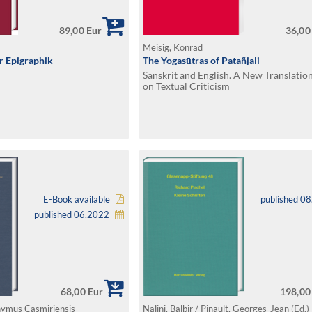
89,00 Eur
36,00
Meisig, Konrad
ur Epigraphik
The Yogasūtras of Patañjali
Sanskrit and English. A New Translatio
on Textual Criticism
E-Book available
published 0
published 06.2022
68,00 Eur
198,00
nymus Casmiriensis
Nalini, Balbir / Pinault, Georges-Jean (Ed.)