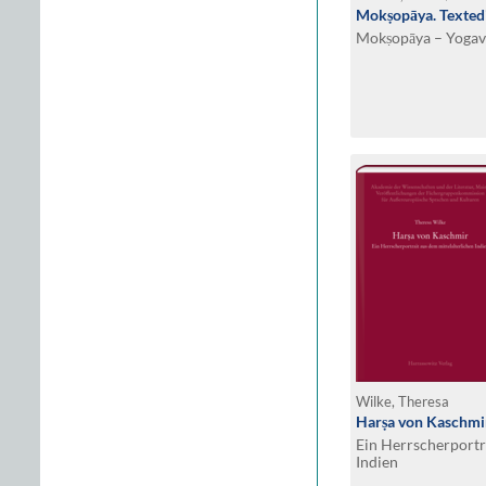
Mokṣopāya. Texted
Mokṣopāya – Yogavā
Wilke, Theresa
Harṣa von Kaschmi
Ein Herrscherportr
Indien