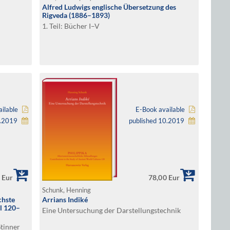
Alfred Ludwigs englische Übersetzung des
Rigveda (1886–1893)
1. Teil: Bücher I–V
ilable
E-Book available
0.2019
published 10.2019
 Eur
78,00 Eur
Schunk, Henning
chste
Arrians Indiké
el 120–
Eine Untersuchung der Darstellungstechnik
Stinner