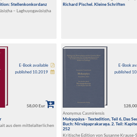
ition: Stellenkonkordanz
Richard Pischel. Kleine Schriften
siṣṭha – Laghuyogavāsiṣṭha
E-Book available
E-Book ava
published 10.2019
published 1
58,00 Eur
128,00
Anonymus Casmiriensis
r
Mokṣopāya - Textedition, Teil 6, Das Se
Buch: Nirvāṇaprakaraṇa. 2. Teil: Kapit
ait aus dem mittelalterlichen
252
Kritische Edition von Susanne Krause-