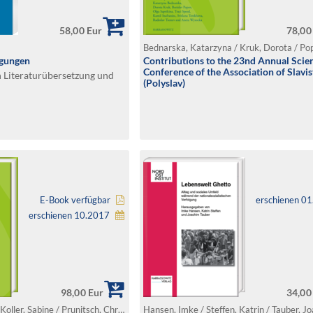
58,00 Eur
78,00
gungen
Contributions to the 23nd Annual Scien
Conference of the Association of Slavis
 Literaturübersetzung und
(Polyslav)
E-Book verfügbar
erschienen 0
erschienen 10.2017
98,00 Eur
34,00
Hanshew, Kenneth / Koller, Sabine / Prunitsch, Christian (Hg.)