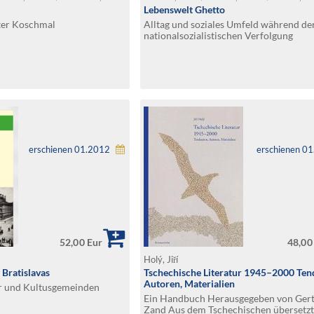
Lebenswelt Ghetto
lter Koschmal
Alltag und soziales Umfeld während de
nationalsozialistischen Verfolgung
erschienen 01.2012
erschienen 0
52,00 Eur
48,00
Holý, Jiří
 Bratislavas
Tschechische Literatur 1945–2000 Ten
Autoren, Materialien
er und Kultusgemeinden
Ein Handbuch Herausgegeben von Ger
Zand Aus dem Tschechischen übersetzt