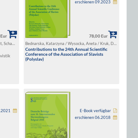
erschienen 09.2023
 Eur
78,00 Eur
Bunčić, Daniel / Frank, Susanne / Schahadat, Schamma / Schlund, Katrin / Wingender, Monika (Hg.)
Bednarska, Katarzyna / Wysocka, Aneta / Kruk, Dorota / Saprikina, Olga / Siudzinska, Natalia / Speed, Traci / Szafraniec, Kamil / Terekhova, Svitlana / Tsonev, Radoslav / Uhláriková, Jasna (Hg.)
Contributions to the 24th Annual Scientific
Conference of the Association of Slavists
vistik
(Polyslav)
1.2021
E-Book verfügbar
erschienen 06.2018