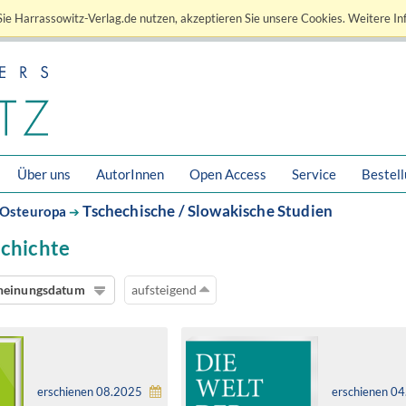
ie Harrassowitz-Verlag.de nutzen, akzeptieren Sie unsere Cookies. Weitere In
Über uns
AutorInnen
Open Access
Service
Bestel
Tschechische / Slowakische Studien
Osteuropa
➔
schichte
heinungsdatum
aufsteigend
erschienen 08.2025
erschienen 0