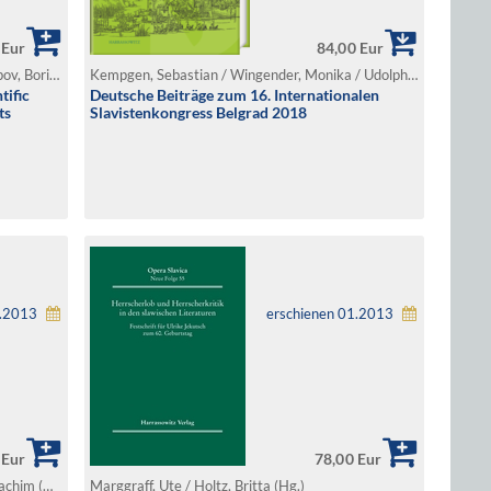
 Eur
84,00 Eur
Bednarska, Katarzyna / Kruk, Dorota / Popov, Borislav / Saprikina, Olga / Speed, Traci / Szafraniec, Kamil / Terekhova, Svitlana / Tsonev, Radoslav / Wysocka, Aneta (Hg.)
Kempgen, Sebastian / Wingender, Monika / Udolph, Ludger (Hg.)
tific
Deutsche Beiträge zum 16. Internationalen
ts
Slavistenkongress Belgrad 2018
1.2013
erschienen 01.2013
 Eur
78,00 Eur
Hansen, Imke / Steffen, Katrin / Tauber, Joachim (Hg.)
Marggraff, Ute / Holtz, Britta (Hg.)