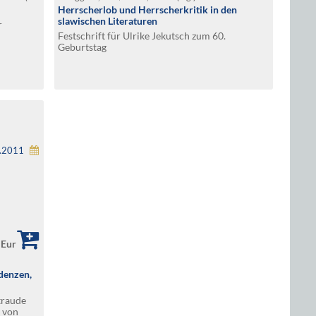
Herrscherlob und Herrscherkritik in den
slawischen Literaturen
r
Festschrift für Ulrike Jekutsch zum 60.
Geburtstag
1.2011
 Eur
denzen,
traude
 von