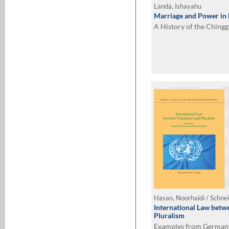
Landa, Ishayahu
Marriage and Power in
A History of the Chingg
Hasan, Noorhaidi / Schnei
International Law betw
Pluralism
Examples from Germany