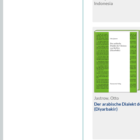
Indonesia
Jastrow, Otto
Der arabische Dialekt d
(Diyarbakir)