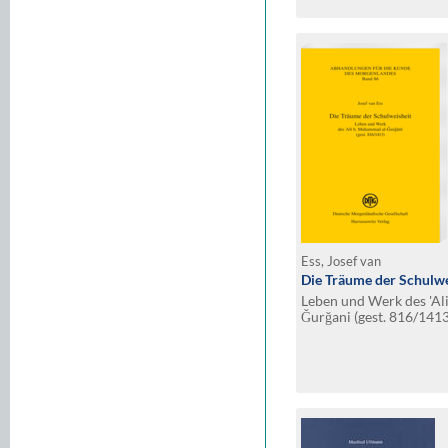
Ess, Josef van
Die Träume der Schulwe
Leben und Werk des 'Al
Ǧurǧani (gest. 816/1413