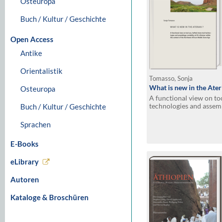
Osteuropa
Buch / Kultur / Geschichte
Open Access
Antike
Orientalistik
Tomasso, Sonja
What is new in the Ater
Osteuropa
A functional view on too
technologies and assembl
Buch / Kultur / Geschichte
n’Ammar within the con
African Middle Stone A
Sprachen
E-Books
eLibrary
Autoren
Kataloge & Broschüren