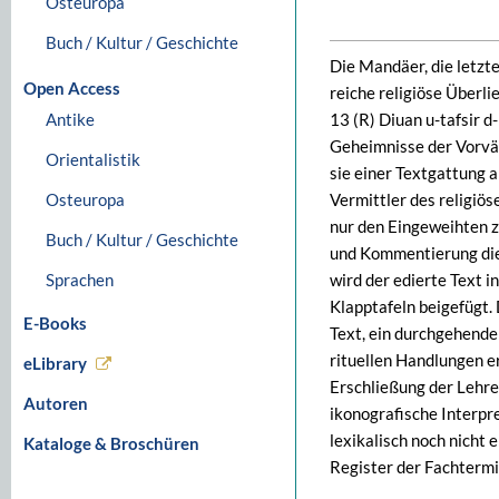
Osteuropa
Buch / Kultur / Geschichte
Die Mandäer, die letzt
Open Access
reiche religiöse Überl
Antike
13 (R) Diuan u-tafsir 
Geheimnisse der Vorväte
Orientalistik
sie einer Textgattung a
Osteuropa
Vermittler des religiös
nur den Eingeweihten z
Buch / Kultur / Geschichte
und Kommentierung dies
Sprachen
wird der edierte Text i
Klapptafeln beigefügt.
E-Books
Text, ein durchgehend
rituellen Handlungen e
eLibrary
Erschließung der Lehre
Autoren
ikonografische Interpre
lexikalisch noch nicht
Kataloge & Broschüren
Register der Fachtermi