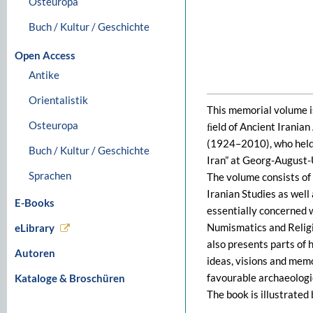
Osteuropa
Buch / Kultur / Geschichte
Open Access
Antike
Orientalistik
This memorial volume is
Osteuropa
ﬁeld of Ancient Irania
(1924–2010), who held 
Buch / Kultur / Geschichte
Iran” at Georg-August-U
Sprachen
The volume consists of 
Iranian Studies as well 
E-Books
essentially concerned w
Numismatics and Religi
eLibrary
also presents parts of 
Autoren
ideas, visions and memor
favourable archaeologic
Kataloge & Broschüren
The book is illustrated