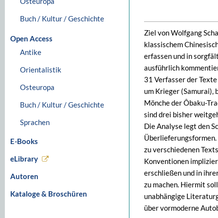
Osteuropa
Buch / Kultur / Geschichte
Ziel von Wolfgang Scham
Open Access
klassischem Chinesisch
Antike
erfassen und in sorgfäl
ausführlich kommentier
Orientalistik
31 Verfasser der Texte 
Osteuropa
um Krieger (Samurai), 
Mönche der Ôbaku-Trad
Buch / Kultur / Geschichte
sind drei bisher weitg
Sprachen
Die Analyse legt den S
Überlieferungsformen. 
E-Books
zu verschiedenen Textso
eLibrary
Konventionen implizier
erschließen und in ihre
Autoren
zu machen. Hiermit sol
Kataloge & Broschüren
unabhängige Literaturg
über vormoderne Autobi