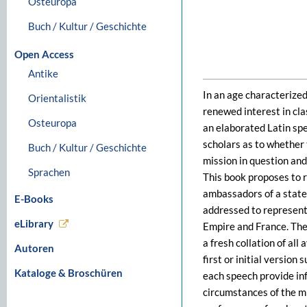
Osteuropa
Buch / Kultur / Geschichte
Open Access
Antike
In an age characterized
Orientalistik
renewed interest in cl
Osteuropa
an elaborated Latin spe
scholars as to whether 
Buch / Kultur / Geschichte
mission in question and 
Sprachen
This book proposes to r
ambassadors of a state 
E-Books
addressed to representa
eLibrary
Empire and France. The 
a fresh collation of al
Autoren
first or initial versio
Kataloge & Broschüren
each speech provide inf
circumstances of the mi