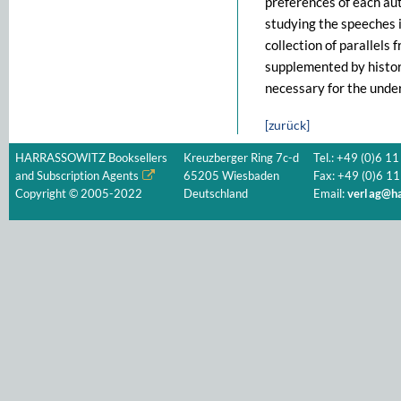
preferences of each au
studying the speeches i
collection of parallels 
supplemented by histor
necessary for the unde
[zurück]
HARRASSOWITZ Booksellers
Kreuzberger Ring 7c-d
Tel.: +49 (0)6 11
and Subscription Agents
65205 Wiesbaden
Fax: +49 (0)6 11
Copyright © 2005-2022
Deutschland
Email:
verlag@ha