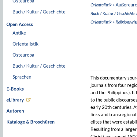
Osteuropa
» Außereuro
Orientalistik
Buch / Kultur / Geschichte
Buch / Kultur / Geschichte
»
Orientalistik
Religionswis
Open Access
Antike
Orientalistik
Osteuropa
Buch / Kultur / Geschichte
Sprachen
This documentary sourc
journals from four regi
E-Books
and the Philippines). It
eLibrary
to the public discourses
early 20th centuries. A
Autoren
links and transregiona
Kataloge & Broschüren
elites that were establ
Resulting from a larger
Christians around 1900,