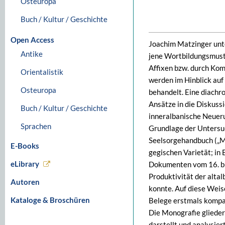
Osteuropa
Buch / Kultur / Geschichte
Open Access
Joachim Matzinger unte
Antike
jene Wortbildungsmuste
Affixen bzw. durch Kom
Orientalistik
werden im Hinblick auf
Osteuropa
behandelt. Eine diachr
Ansätze in die Diskussi
Buch / Kultur / Geschichte
inneralbanische Neueru
Sprachen
Grundlage der Untersuc
Seelsorgehandbuch („Mi
E-Books
gegischen Varietät; in
eLibrary
Dokumenten vom 16. bis
Produktivität der alt
Autoren
konnte. Auf diese Weise
Kataloge & Broschüren
Belege erstmals kompak
Die Monografie gliedert
darstellt und analysier