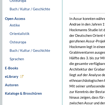
Osteuropa
Buch / Kultur / Geschichte
Open Access
In Assur konnten währ
Andrae in den Jahren 
Antike
Hockmanns Studie ist di
Orientalistik
der Deutschen Orient-
gerufenen Assur-Proje
Osteuropa
Hockmann legt in einem
Buch / Kultur / Geschichte
Grabinventaren ausgest
Hälfte des 3. bis zur Mi
Sprachen
die gesamte verfügbar
E-Books
Architektur der Graban
liegt auf der Analyse d
eLibrary
ethnoarchäologischen H
Autoren
Mit seiner umfassende
zur Kenntnis der Besta
Kataloge & Broschüren
hinaus zeigen, dass fü
zwischen Assur und de