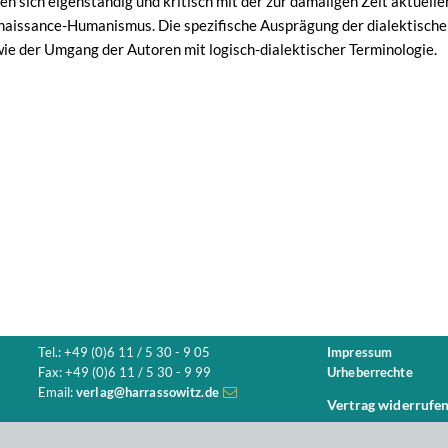
en sich eigenständig und kritisch mit der zur damaligen Zeit aktuell
aissance-Humanismus. Die spezifische Ausprägung der dialektischen
ie der Umgang der Autoren mit logisch-dialektischer Terminologie.
Tel.: +49 (0)6 11 / 5 30 - 9 05
Impressum
Fax: +49 (0)6 11 / 5 30 - 9 99
Urheberrechte
Email:
verlag@harrassowitz.de
Vertrag widerrufe