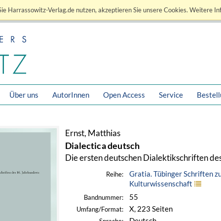
ie Harrassowitz-Verlag.de nutzen, akzeptieren Sie unsere Cookies. Weitere In
Über uns
AutorInnen
Open Access
Service
Bestel
Ernst, Matthias
Dialectica deutsch
Die ersten deutschen Dialektikschriften de
Gratia. Tübinger Schriften 
Reihe:
Kulturwissenschaft
55
Bandnummer:
X, 223 Seiten
Umfang/Format:
Deutsch