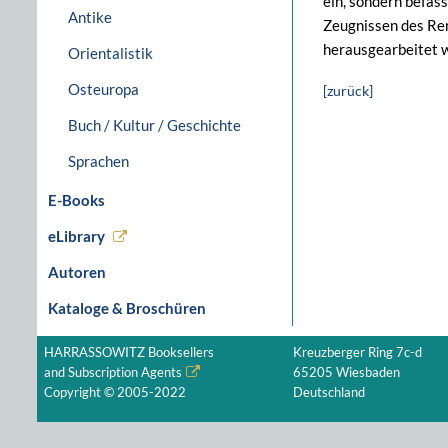
ein, sondern befass
Antike
Zeugnissen des Ren
herausgearbeitet w
Orientalistik
Osteuropa
[zurück]
Buch / Kultur / Geschichte
Sprachen
E-Books
eLibrary
Autoren
Kataloge & Broschüren
HARRASSOWITZ Booksellers
Kreuzberger Ring 7c-d
and Subscription Agents
65205 Wiesbaden
Copyright © 2005-2022
Deutschland