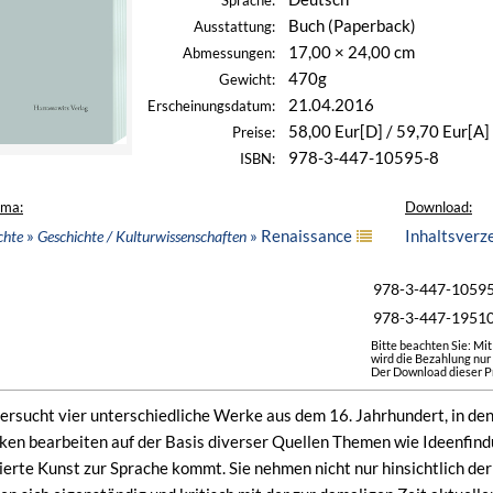
Sprache:
Buch (Paperback)
Ausstattung:
17,00 × 24,00 cm
Abmessungen:
470g
Gewicht:
21.04.2016
Erscheinungsdatum:
58,00 Eur[D] / 59,70 Eur[A]
Preise:
978-3-447-10595-8
ISBN:
ema:
Download:
»
» Renaissance
Inhaltsverz
chte
Geschichte / Kulturwissenschaften
978-3-447-1059
978-3-447-1951
Bitte beachten Sie: Mi
wird die Bezahlung nur
Der Download dieser Pr
ersucht vier unterschiedliche Werke aus dem 16. Jahrhundert, in de
iken bearbeiten auf der Basis diverser Quellen Themen wie Ideenfind
iierte Kunst zur Sprache kommt. Sie nehmen nicht nur hinsichtlich d