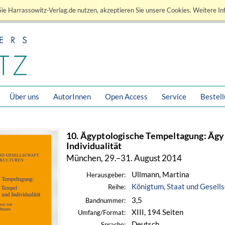
ie Harrassowitz-Verlag.de nutzen, akzeptieren Sie unsere Cookies. Weitere In
Über uns
AutorInnen
Open Access
Service
Bestel
10. Ägyptologische Tempeltagung: Äg
Individualität
München, 29.–31. August 2014
Ullmann, Martina
Herausgeber:
Königtum, Staat und Gesells
Reihe:
3,5
Bandnummer:
XIII, 194 Seiten
Umfang/Format:
Deutsch
Sprache: