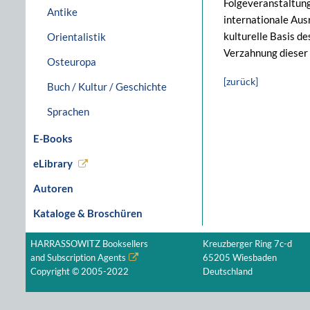
Folgeveranstaltung
Antike
internationale Aus
kulturelle Basis d
Orientalistik
Verzahnung dieser 
Osteuropa
[zurück]
Buch / Kultur / Geschichte
Sprachen
E-Books
eLibrary
Autoren
Kataloge & Broschüren
HARRASSOWITZ Booksellers
Kreuzberger Ring 7c-d
and Subscription Agents
65205 Wiesbaden
Copyright © 2005-2022
Deutschland