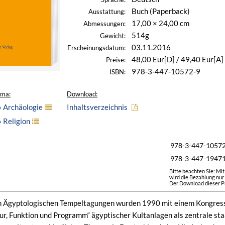
Buch (Paperback)
Ausstattung:
17,00 × 24,00 cm
Abmessungen:
514g
Gewicht:
03.11.2016
Erscheinungsdatum:
48,00 Eur[D] / 49,40 Eur[A]
Preise:
978-3-447-10572-9
ISBN:
ema:
Download:
» Archäologie
Inhaltsverzeichnis
 Religion
978-3-447-1057
978-3-447-1947
Bitte beachten Sie: Mi
wird die Bezahlung nur
Der Download dieser Pr
n Ägyptologischen Tempeltagungen wurden 1990 mit einem Kongress i
ur, Funktion und Programm“ ägyptischer Kultanlagen als zentrale sta