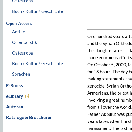
Osteuropa
Buch / Kultur / Geschichte
Open Access
Antike
One hundred years after
Orientalistik
and the Syrian Orthodo
the slaughter are still
Osteuropa
made enormous efforts 
Buch / Kultur / Geschichte
On October 5, 2000, fa
for 18 hours. The day b
Sprachen
making statements that
E-Books
genocide. Syrian Ortho
Armenians, the priest h
eLibrary
involving a great numbe
Autoren
from all over the world.
Father Akbulut was put 
Kataloge & Broschüren
years later, when I firs
harassment. The last i