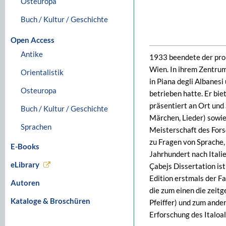
Osteuropa
Buch / Kultur / Geschichte
Open Access
Antike
1933 beendete der pro
Wien. In ihrem Zentrum
Orientalistik
in Piana degli Albanes
Osteuropa
betrieben hatte. Er bie
präsentiert an Ort und
Buch / Kultur / Geschichte
Märchen, Lieder) sowie
Sprachen
Meisterschaft des Fors
zu Fragen von Sprache,
E-Books
Jahrhundert nach Itali
eLibrary
Çabejs Dissertation ist
Edition erstmals der F
Autoren
die zum einen die zeit
Kataloge & Broschüren
Pfeiffer) und zum ande
Erforschung des Italoa