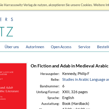
ie Harrassowitz-Verlag.de nutzen, akzeptieren Sie unsere Cookies. Weitere In
Über uns
AutorInnen
Open Access
Service
Bestel
On Fiction and Adab in Medieval Arabic
Kennedy, Philip F
Herausgeber:
Studies in Arabic Language a
Reihe:
6
Bandnummer:
XXII, 326 pages
Umfang/Format:
English
Sprache:
Book (Hardback)
Ausstattung: