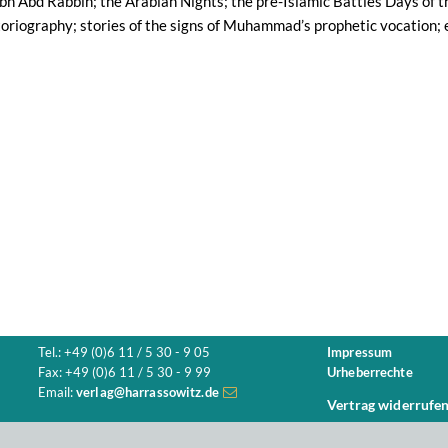
Ibn Abd Rabbih; the Arabian Nights; the pre-Islamic Battles Days of
toriography; stories of the signs of Muhammad’s prophetic vocation; 
Tel.: +49 (0)6 11 / 5 30 - 9 05
Impressum
Fax: +49 (0)6 11 / 5 30 - 9 99
Urheberrechte
Email:
verlag@harrassowitz.de
Vertrag widerrufe