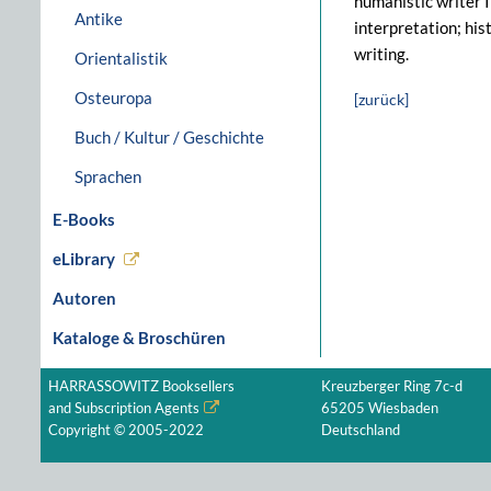
humanistic writer 
Antike
interpretation; his
writing.
Orientalistik
Osteuropa
[zurück]
Buch / Kultur / Geschichte
Sprachen
E-Books
eLibrary
Autoren
Kataloge & Broschüren
HARRASSOWITZ Booksellers
Kreuzberger Ring 7c-d
and Subscription Agents
65205 Wiesbaden
Copyright © 2005-2022
Deutschland