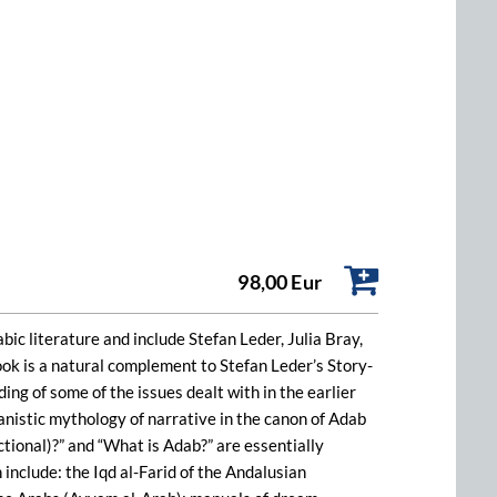
98,00 Eur
bic literature and include Stefan Leder, Julia Bray,
 is a natural complement to Stefan Leder’s Story-
ing of some of the issues dealt with in the earlier
manistic mythology of narrative in the canon of Adab
ictional)?” and “What is Adab?” are essentially
 include: the Iqd al-Farid of the Andalusian