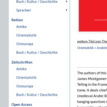
Buch / Kultur / Geschichte
Sprachen
Reihen
Antike
Orientalistik
weitere Titel zum Th
Osteuropa
»
Orientalistik
Arabist
Buch / Kultur / Geschichte
Zeitschriften
Antike
The authors of this
Orientalistik
James Montgomery, 
Telling in the Fram
Osteuropa
tome. It deals chie
Buch / Kultur / Geschichte
(medieval Arabic Be
hanging questions t
Open Access