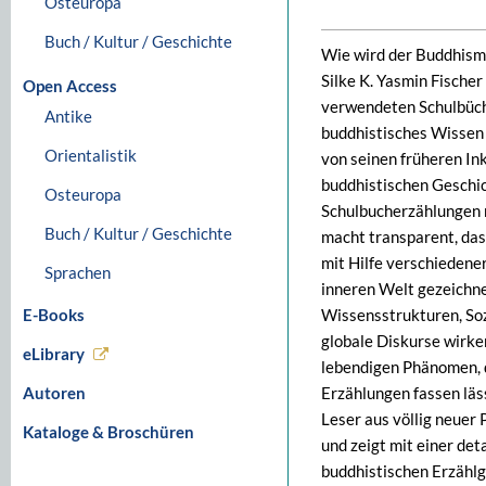
Osteuropa
Buch / Kultur / Geschichte
Wie wird der Buddhismu
Silke K. Yasmin Fischer 
Open Access
verwendeten Schulbüche
Antike
buddhistisches Wissen
Orientalistik
von seinen früheren In
buddhistischen Geschic
Osteuropa
Schulbucherzählungen m
Buch / Kultur / Geschichte
macht transparent, das
mit Hilfe verschiedener
Sprachen
inneren Welt gezeichne
E-Books
Wissensstrukturen, Sozi
globale Diskurse wirke
eLibrary
lebendigen Phänomen, d
Autoren
Erzählungen fassen läs
Leser aus völlig neuer 
Kataloge & Broschüren
und zeigt mit einer de
buddhistischen Erzählg