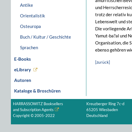
amurritischen Bevö
Antike
und Herrscherresi
trotz der relativ k
Orientalistik
Lebenswelt und ste
Osteuropa
Die vorliegende Ar
Yamut-ba?al und Nu
Buch / Kultur / Geschichte
Organisation, die
Sprachen
ebenso gehören wie
E-Books
[zurück]
eLibrary
Autoren
Kataloge & Broschüren
HARRASSOWITZ Booksellers
Kreuzberger Ring 7c-d
and Subscription Agents
65205 Wiesbaden
Copyright © 2005-2022
Deutschland