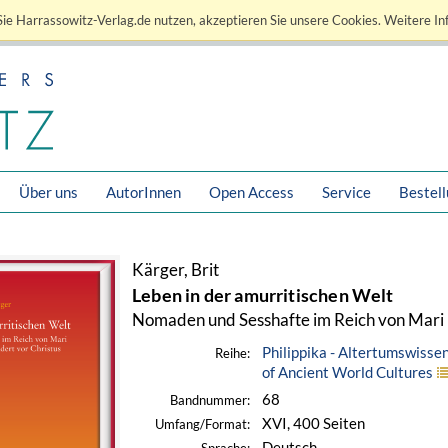
ie Harrassowitz-Verlag.de nutzen, akzeptieren Sie unsere Cookies. Weitere In
Über uns
AutorInnen
Open Access
Service
Bestel
Kärger, Brit
Leben in der amurritischen Welt
Nomaden und Sesshafte im Reich von Mari i
Philippika - Altertumswisse
Reihe:
of Ancient World Cultures
68
Bandnummer:
XVI, 400 Seiten
Umfang/Format:
Deutsch