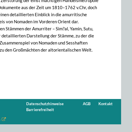
r Zerstörung der einst mächtigen Handelsmetropole
Dokumente aus der Zeit um 1810–1762 v.Chr, doch
nen detaillierten Einblick in die amurritische
weis von Nomaden im Vorderen Orient dar.
den Stämmen der Amurriter – Sim?al, Yamin, Sutu,
detaillierten Darstellung der Stämme, zu der die
as Zusammenspiel von Nomaden und Sesshaften
zu den Großmächten der altorientalischen Welt.
Datenschutzhinweise
AGB
Kontakt
Barrierefreiheit
n