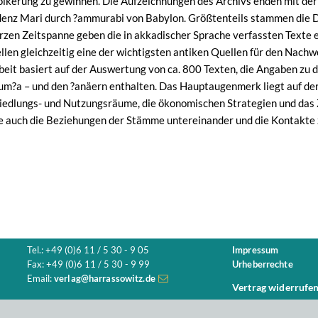
lkerung zu gewinnen. Die Aufzeichnungen des Archivs enden mit de
denz Mari durch ?ammurabi von Babylon. Größtenteils stammen die 
urzen Zeitspanne geben die in akkadischer Sprache verfassten Texte ei
llen gleichzeitig eine der wichtigsten antiken Quellen für den Nach
beit basiert auf der Auswertung von ca. 800 Texten, die Angaben zu 
m?a – und den ?anäern enthalten. Das Hauptaugenmerk liegt auf der 
 Siedlungs- und Nutzungsräume, die ökonomischen Strategien und d
 auch die Beziehungen der Stämme untereinander und die Kontakte 
Tel.: +49 (0)6 11 / 5 30 - 9 05
Impressum
Fax: +49 (0)6 11 / 5 30 - 9 99
Urheberrechte
Email:
verlag@harrassowitz.de
Vertrag widerrufe