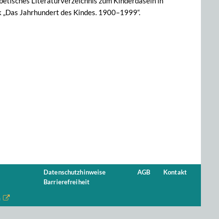
abetisches Literaturverzeichnis zum Kinderdasein in
ik „Das Jahrhundert des Kindes. 1900–1999“.
Datenschutzhinweise
AGB
Kontakt
Barrierefreiheit
n