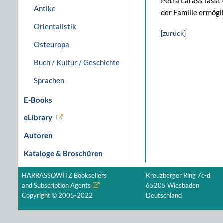
Petra Larass fasst
Antike
der Familie ermögl
Orientalistik
[zurück]
Osteuropa
Buch / Kultur / Geschichte
Sprachen
E-Books
eLibrary
Autoren
Kataloge & Broschüren
HARRASSOWITZ Booksellers
Kreuzberger Ring 7c-d
and Subscription Agents
65205 Wiesbaden
Copyright © 2005-2022
Deutschland