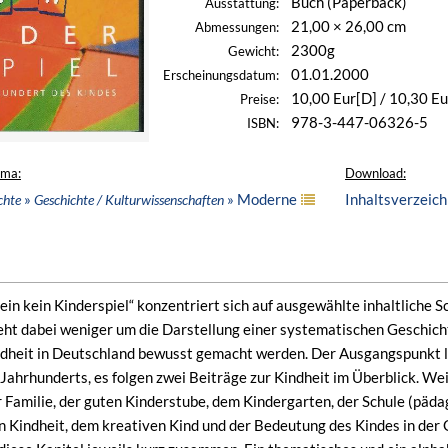
Buch (Paperback)
Ausstattung:
21,00 × 26,00 cm
Abmessungen:
2300g
Gewicht:
01.01.2000
Erscheinungsdatum:
10,00 Eur[D] / 10,30 Eu
Preise:
978-3-447-06326-5
ISBN:
ema:
Download:
»
» Moderne
Inhaltsverzeich
chte
Geschichte / Kulturwissenschaften
ein kein Kinderspiel“ konzentriert sich auf ausgewählte inhaltliche 
eht dabei weniger um die Darstellung einer systematischen Geschicht
dheit in Deutschland bewusst gemacht werden. Der Ausgangspunkt lie
 Jahrhunderts, es folgen zwei Beiträge zur Kindheit im Überblick. We
r Familie, der guten Kinderstube, dem Kindergarten, der Schule (päd
 Kindheit, dem kreativen Kind und der Bedeutung des Kindes in der G