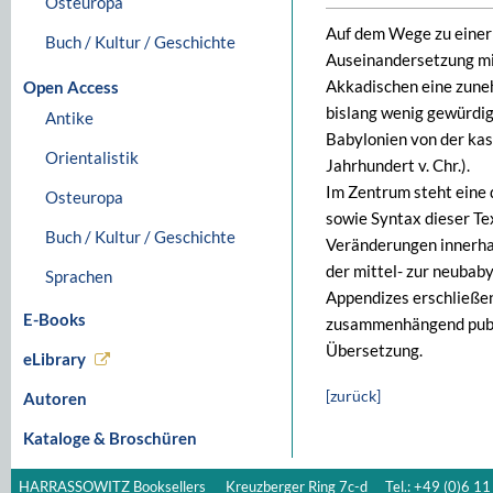
Osteuropa
Auf dem Wege zu einer
Buch / Kultur / Geschichte
Auseinandersetzung mi
Akkadischen eine zune
Open Access
bislang wenig gewürdigt
Antike
Babylonien von der kas
Orientalistik
Jahrhundert v. Chr.).
Im Zentrum steht eine 
Osteuropa
sowie Syntax dieser Te
Buch / Kultur / Geschichte
Veränderungen innerhal
der mittel- zur neubab
Sprachen
Appendizes erschließen
E-Books
zusammenhängend publiz
Übersetzung.
eLibrary
[zurück]
Autoren
Kataloge & Broschüren
HARRASSOWITZ Booksellers
Kreuzberger Ring 7c-d
Tel.: +49 (0)6 11