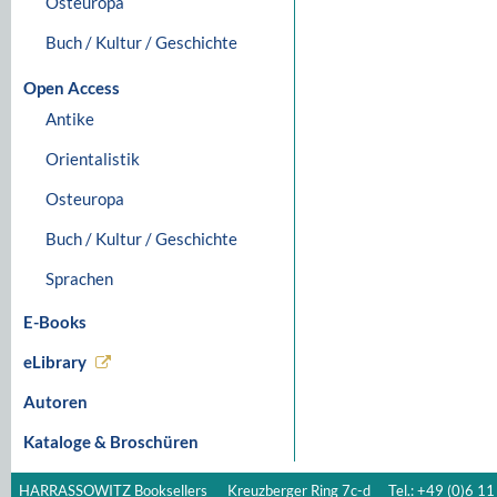
Osteuropa
Buch / Kultur / Geschichte
Open Access
Antike
Orientalistik
Osteuropa
Buch / Kultur / Geschichte
Sprachen
E-Books
eLibrary
Autoren
Kataloge & Broschüren
HARRASSOWITZ Booksellers
Kreuzberger Ring 7c-d
Tel.: +49 (0)6 11