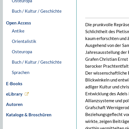
Osteuropa
Buch / Kultur / Geschichte
Open Access
Die prunkvolle Repräse
Antike
Schlichtheit des Pietis
kaum erforschten und ä
Orientalistik
Ausgehend von der Samm
Osteuropa
Jahresausstellung der 
Grafen Christian Erns
Buch / Kultur / Geschichte
barocker Prachtentfaltu
Sprachen
Der wissenschaftliche 
Blickwinkeln und entwi
E-Books
adliger Kultur und chri
Entwicklung des Adels 
eLibrary
Allianzsysteme und pol
Autoren
Grafschaft Wernigerode
Beziehungsgeflecht vo
Kataloge & Broschüren
wirkte, zeigen Beiträg
dorthin vermittelten p