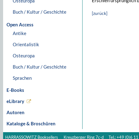
Erschien ursprünglich
Osteuropa
Buch / Kultur / Geschichte
[zurück]
Open Access
Antike
Orientalistik
Osteuropa
Buch / Kultur / Geschichte
Sprachen
E-Books
eLibrary
Autoren
Kataloge & Broschüren
HARRASSOWITZ Booksellers
Kreuzberger Ring 7c-d
Tel.: +49 (0)6 11