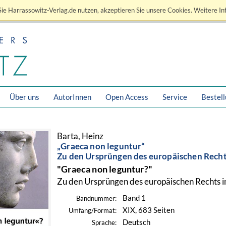
ie Harrassowitz-Verlag.de nutzen, akzeptieren Sie unsere Cookies. Weitere In
Über uns
AutorInnen
Open Access
Service
Bestel
Barta, Heinz
„Graeca non leguntur“
Zu den Ursprüngen des europäischen Recht
"Graeca non leguntur?"
Zu den Ursprüngen des europäischen Rechts i
Band 1
Bandnummer:
XIX, 683 Seiten
Umfang/Format:
Deutsch
Sprache: