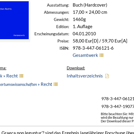
Buch (Hardcover)
Ausstattung:
17,00 × 24,00 cm
Abmessungen:
1460g
Gewicht:
1. Auflage
Edition:
04.01.2010
Erscheinungsdatum:
58,00 Eur[D] / 59,70 Eur[A]
Preise:
978-3-447-06121-6
ISBN:
Gesamtwerk
ema:
Download:
» Recht
Inhaltsverzeichnis
ik
» Recht
ltertumswissenschaften
978-3-447-0612
978-3-447-1907
Bitte beachten Sie: Mi
wird die Bezahlung nur
Der Download dieser Pr
 ‚Graeca non leguntur’? sind das Ergebnis langjähriger Forschung übe