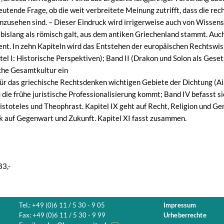
utende Frage, ob die weit verbreitete Meinung zutrifft, dass die rec
zusehen sind. – Dieser Eindruck wird irrigerweise auch von Wissensc
bislang als römisch galt, aus dem antiken Griechenland stammt. Auch 
ient. In zehn Kapiteln wird das Entstehen der europäischen Rechtswi
itel I: Historische Perspektiven); Band II (Drakon und Solon als Gese
che Gesamtkultur ein
für das griechische Rechtsdenken wichtigen Gebiete der Dichtung (A
 die frühe juristische Professionalisierung kommt; Band IV befasst 
stoteles und Theophrast. Kapitel IX geht auf Recht, Religion und Ger
k auf Gegenwart und Zukunft. Kapitel XI fasst zusammen.
83,-
Tel.: +49 (0)6 11 / 5 30 - 9 05
Impressum
Fax: +49 (0)6 11 / 5 30 - 9 99
Urheberrechte