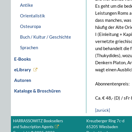
Antike
Es geht um die bede
Leistungen Roms an
Orientalistik
dass manches, was 
Osteuropa
häufig der Alte Or
I (Einleitung + Kap
Buch / Kultur / Geschichte
vernetzte griechis
Sprachen
und behandelt die 
(Thukydides), wozu
E-Books
Denkern Platon, Ari
eLibrary
wagt einen Ausblic
Autoren
Abonnentenpreis:
Kataloge & Broschüren
Ca. € 48,- (D) / sFr 
[zurück]
HARRASSOWITZ Booksellers
Kreuzberger Ring 7c-d
and Subscription Agents
65205 Wiesbaden