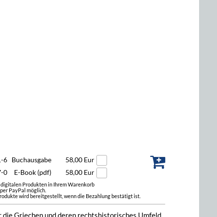
1-6
Buchausgabe
58,00 Eur
7-0
E-Book (pdf)
58,00 Eur
t digitalen Produkten in Ihrem Warenkorb
 per PayPal möglich.
odukte wird bereitgestellt, wenn die Bezahlung bestätigt ist.
r die Griechen und deren rechtshistorisches Umfeld.