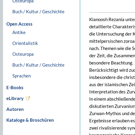
Osteuropa
Buch / Kultur / Geschichte
Kianoosh Rezania unter
Open Access
detaillierte Charakter
Antike
die Untersuchung der K
mittelpersischen zoroa
Orientalistik
nach. Themen wie die S
Osteuropa
der Zeit, die Zusammen
besondere Beachtung.
Buch / Kultur / Geschichte
Berücksichtigt wird zu
Sprachen
insbesondere die chris
aus der islamischen Zei
E-Books
Interpretation des Zu
eLibrary
In einem abschließende
diskutierten Zurvanis
Autoren
Zurwan-Mythos und des
Kataloge & Broschüren
Ergebnisse erlauben es
zwei rivalisierende sy