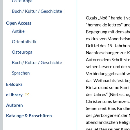
Osteuropa
Buch / Kultur / Geschichte
Ogais „Noël“ handelt v
Open Access
"homme de lettres" und
Antike
Begegnung mit dem abe
exklusiven Monotheismus
Orientalistik
Drittel des 19. Jahrhu
Osteuropa
Nachforschungen zur K
Autoren dem Schriftste
Buch / Kultur / Geschichte
seinen Lesern und der 
Sprachen
Verbindung gebracht wir
das Weihnachtsfest beg
E-Books
Rintaro und seine Fami
des Jahres“ (Nietzsche
eLibrary
Christentums kennzeic
Autoren
Seinen seit Rins Kindh
der „Verborgenen“, der
Kataloge & Broschüren
abendländischen Religi
des letzten seiner Kind