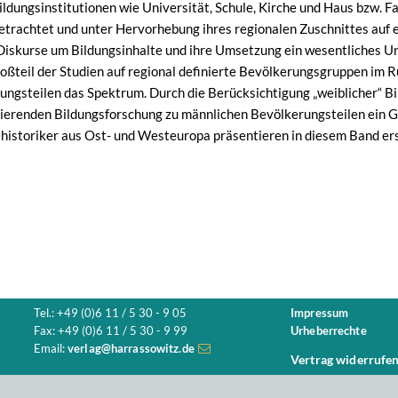
Bildungsinstitutionen wie Universität, Schule, Kirche und Haus bzw. 
trachtet und unter Hervorhebung ihres regionalen Zuschnittes auf e
 Diskurse um Bildungsinhalte und ihre Umsetzung ein wesentliches 
roßteil der Studien auf regional definierte Bevölkerungsgruppen im 
ungsteilen das Spektrum. Durch die Berücksichtigung „weiblicher“ Bi
ierenden Bildungsforschung zu männlichen Bevölkerungsteilen ein 
istoriker aus Ost- und Westeuropa präsentieren in diesem Band ers
Tel.: +49 (0)6 11 / 5 30 - 9 05
Impressum
Fax: +49 (0)6 11 / 5 30 - 9 99
Urheberrechte
Email:
verlag@harrassowitz.de
Vertrag widerrufe