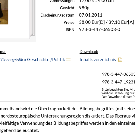
17,00 × 24,00 cm
Abmessungen:
980g
Gewicht:
07.01.2011
Erscheinungsdatum:
38,00 Eur[D] / 39,10 Eur[A]
Preise:
978-3-447-06503-0
ISBN:
ema:
Download:
» Geschichte /Politik
Inhaltsverzeichnis
/ Finnougristik
978-3-447-0650
978-3-447-1923
Bitte beachten Sie: Mi
wird die Bezahlung nur
Der Download dieser Pr
mmelband wird die Übertragbarkeit des Bildungsbegriffes (mit sein
e nordosteuropäische Untersuchungsregion diskutiert. Das überaus vie
ielfältige Verwendung des Bildungsbegriffes werden in den einzelnen
ingehend beleuchtet.