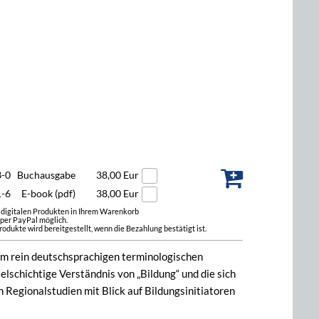
3-0
Buchausgabe
38,00 Eur
1-6
E-book (pdf)
38,00 Eur
t digitalen Produkten in Ihrem Warenkorb
 per PayPal möglich.
odukte wird bereitgestellt, wenn die Bezahlung bestätigt ist.
em rein deutschsprachigen terminologischen
lschichtige Verständnis von „Bildung“ und die sich
 Regionalstudien mit Blick auf Bildungsinitiatoren