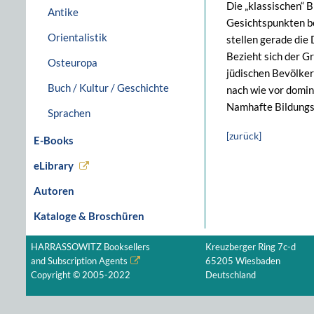
Die „klassischen“ 
Antike
Gesichtspunkten be
Orientalistik
stellen gerade die
Bezieht sich der G
Osteuropa
jüdischen Bevölker
Buch / Kultur / Geschichte
nach wie vor domin
Namhafte Bildungsh
Sprachen
[zurück]
E-Books
eLibrary
Autoren
Kataloge & Broschüren
HARRASSOWITZ Booksellers
Kreuzberger Ring 7c-d
and Subscription Agents
65205 Wiesbaden
Copyright © 2005-2022
Deutschland