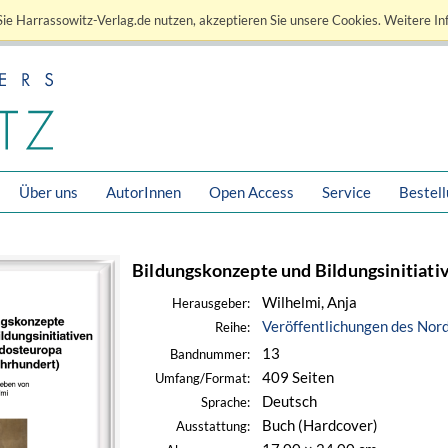
ie Harrassowitz-Verlag.de nutzen, akzeptieren Sie unsere Cookies. Weitere In
Über uns
AutorInnen
Open Access
Service
Bestel
Bildungskonzepte und Bildungsinitiati
Wilhelmi, Anja
Herausgeber:
Veröffentlichungen des Nord
Reihe:
13
Bandnummer:
409 Seiten
Umfang/Format:
Deutsch
Sprache:
Buch (Hardcover)
Ausstattung: