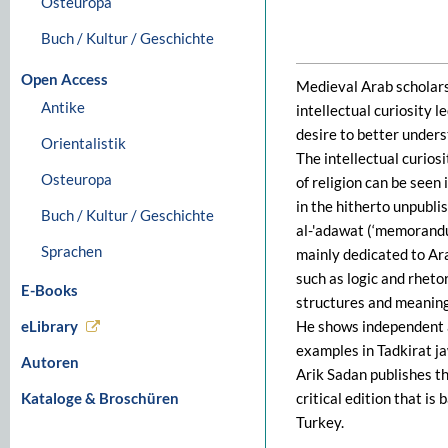
Osteuropa
Buch / Kultur / Geschichte
Open Access
Medieval Arab scholars
Antike
intellectual curiosity 
desire to better under
Orientalistik
The intellectual curio
Osteuropa
of religion can be seen
in the hitherto unpubli
Buch / Kultur / Geschichte
al-'adawat (‘memorandum 
Sprachen
mainly dedicated to Ara
such as logic and rhet
E-Books
structures and meanings
eLibrary
He shows independent a
examples in Tadkirat ja
Autoren
Arik Sadan publishes thi
Kataloge & Broschüren
critical edition that i
Turkey.