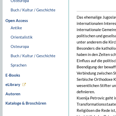
Osteuropa
Buch / Kultur / Geschichte
Das ehemalige Jugoslaw
Open Access
internationalen Interes
Antike
internationale Gemeins
politischen und gesell
Orientalistik
unter anderem die Kirc
Osteuropa
Besonders die katholis
haben in den Zeiten s
Buch / Kultur / Geschichte
Einfluss auf die polit
Sprachen
Beendigung der bewaffn
Verbindung zwischen Sta
E-Books
Serbische Orthodoxe Kir
eLibrary
wesentlichen Stifter un
definieren.
Autoren
Ksenija Petrovic geht i
Kataloge & Broschüren
Transformationsstaaten
Religiösen die Rede ist